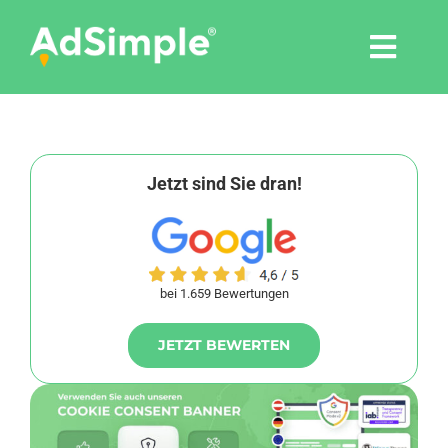
Skip
to
Togg
content
Navi
Leistungen
Tools
Jetzt sind Sie dran!
Pressemitteilungen
bei 1.659 Bewertungen
Shop
JETZT BEWERTEN
Agentur
Blog