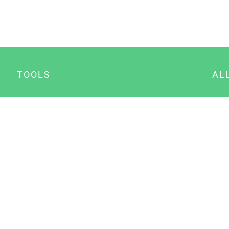
TOOLS
AL
Datenschutz Generator
A
Impressum Generator
B
Datenschutz Manager
Consent Manager
Content Marketing Manager
NewsAI WordPress Plugin