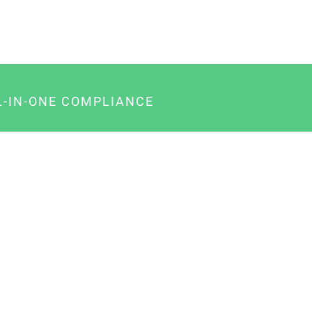
L-IN-ONE COMPLIANCE
gency-Paket für Agenturen
usiness-Paket für Unternehmer