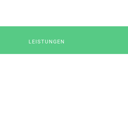
LEISTUNGEN
Online Marketing
Content Marketing
Content Marketing Abos
Content Marketing für Ärzte
Suchmaschinenoptimierung
Social Media Marketing