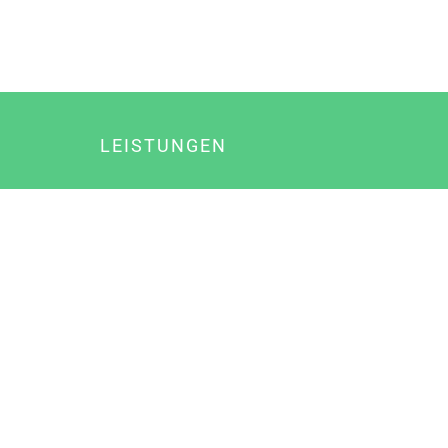
LEISTUNGEN
Online Marketing
Content Marketing
Content Marketing Abos
Content Marketing für Ärzte
Suchmaschinenoptimierung
Social Media Marketing