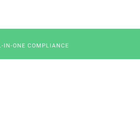
L-IN-ONE COMPLIANCE
gency-Paket für Agenturen
usiness-Paket für Unternehmer