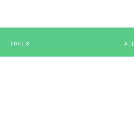
TOOLS
AL
Datenschutz Generator
A
Impressum Generator
B
Datenschutz Manager
Consent Manager
Content Marketing Manager
NewsAI WordPress Plugin