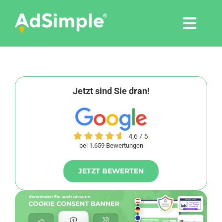
Skip
to
Togg
content
Navi
Leistungen
Tools
Jetzt sind Sie dran!
Pressemitteilungen
bei 1.659 Bewertungen
Shop
JETZT BEWERTEN
Agentur
Blog