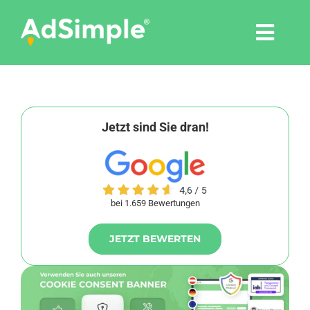
Skip
to
Togg
content
Navi
Leistungen
Tools
Jetzt sind Sie dran!
Pressemitteilungen
bei 1.659 Bewertungen
Shop
JETZT BEWERTEN
Agentur
Blog