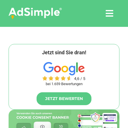
Skip
to
Togg
content
Navi
Leistungen
Tools
Jetzt sind Sie dran!
Pressemitteilungen
bei 1.659 Bewertungen
Shop
JETZT BEWERTEN
Agentur
Blog