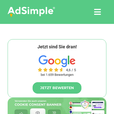
Skip
to
Togg
content
Navi
Leistungen
Tools
Jetzt sind Sie dran!
Pressemitteilungen
bei 1.659 Bewertungen
Shop
JETZT BEWERTEN
Agentur
Blog