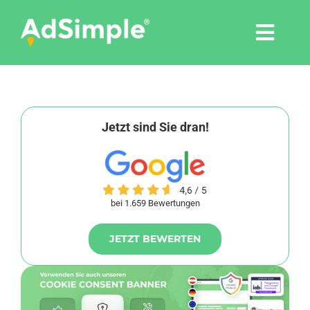
Skip
to
Togg
content
Navi
Leistungen
Tools
Jetzt sind Sie dran!
Pressemitteilungen
bei 1.659 Bewertungen
Shop
JETZT BEWERTEN
Agentur
Blog