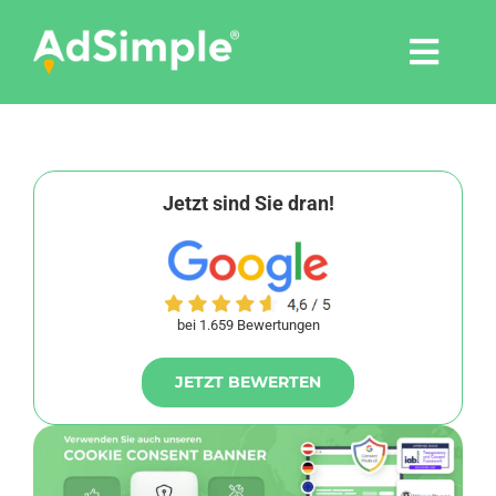
Skip
to
Togg
content
Navi
Leistungen
Tools
Jetzt sind Sie dran!
Pressemitteilungen
bei 1.659 Bewertungen
Shop
JETZT BEWERTEN
Agentur
Blog