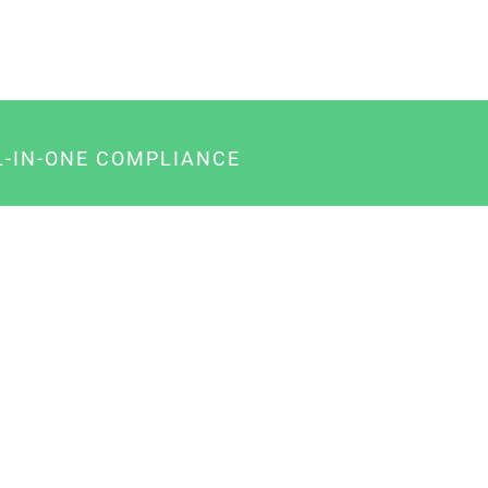
L-IN-ONE COMPLIANCE
gency-Paket für Agenturen
usiness-Paket für Unternehmer