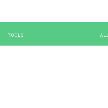
TOOLS
AL
Datenschutz Generator
A
Impressum Generator
B
Datenschutz Manager
Consent Manager
Content Marketing Manager
NewsAI WordPress Plugin