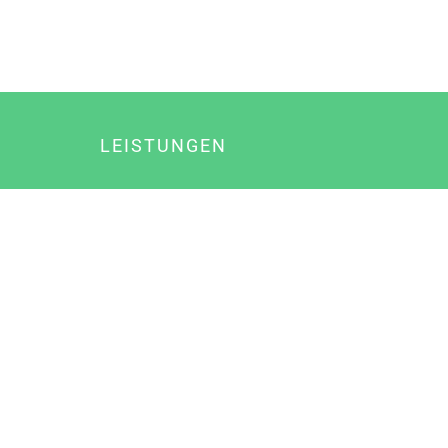
LEISTUNGEN
Online Marketing
Content Marketing
Content Marketing Abos
Content Marketing für Ärzte
Suchmaschinenoptimierung
Social Media Marketing