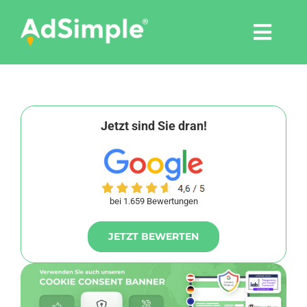
Skip
to
Togg
content
Navi
Leistungen
Tools
Jetzt sind Sie dran!
Pressemitteilungen
bei 1.659 Bewertungen
Shop
JETZT BEWERTEN
Agentur
Blog