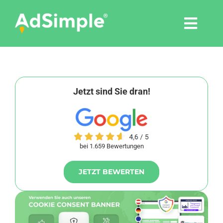
Skip
to
Togg
content
Navi
Leistungen
Tools
Jetzt sind Sie dran!
Pressemitteilungen
bei 1.659 Bewertungen
Shop
JETZT BEWERTEN
Agentur
Blog