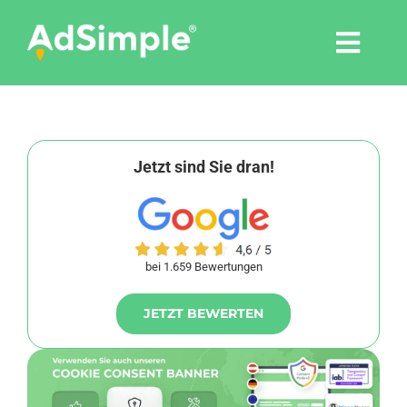
Skip
to
Togg
content
Navi
Leistungen
Tools
Jetzt sind Sie dran!
Pressemitteilungen
bei 1.659 Bewertungen
Shop
JETZT BEWERTEN
Agentur
Blog