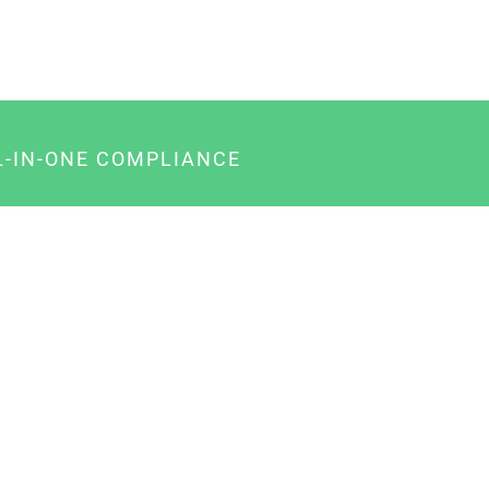
L-IN-ONE COMPLIANCE
gency-Paket für Agenturen
usiness-Paket für Unternehmer