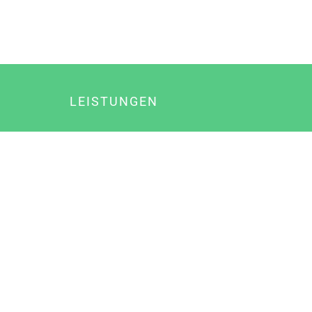
LEISTUNGEN
Online Marketing
Content Marketing
Content Marketing Abos
Content Marketing für Ärzte
Suchmaschinenoptimierung
Social Media Marketing