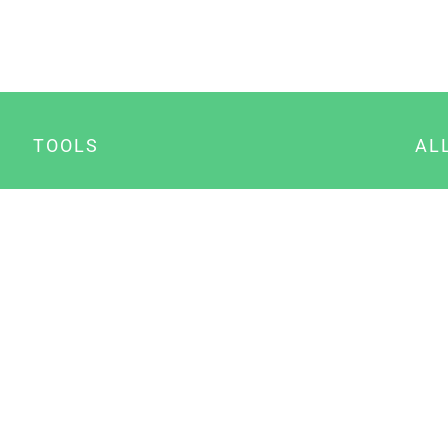
TOOLS
AL
Datenschutz Generator
A
Impressum Generator
B
Datenschutz Manager
Consent Manager
Content Marketing Manager
NewsAI WordPress Plugin