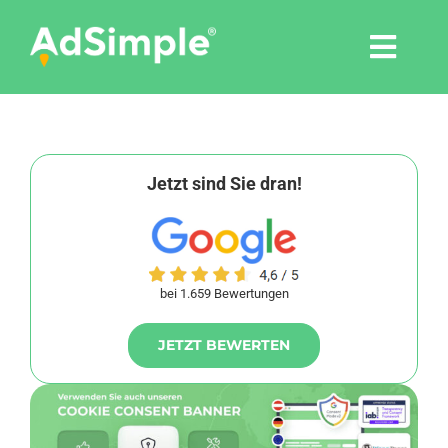
Skip
to
Togg
content
Navi
Leistungen
Tools
Jetzt sind Sie dran!
Pressemitteilungen
bei 1.659 Bewertungen
Shop
JETZT BEWERTEN
Agentur
Blog