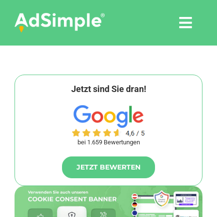
Skip
to
Togg
content
Navi
Leistungen
Tools
Jetzt sind Sie dran!
Pressemitteilungen
bei 1.659 Bewertungen
Shop
JETZT BEWERTEN
Agentur
Blog