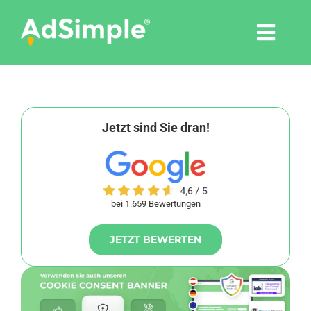
Skip
to
Togg
content
Navi
Leistungen
Tools
Jetzt sind Sie dran!
Pressemitteilungen
bei 1.659 Bewertungen
Shop
JETZT BEWERTEN
Agentur
Blog