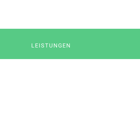
LEISTUNGEN
Online Marketing
Content Marketing
Content Marketing Abos
Content Marketing für Ärzte
Suchmaschinenoptimierung
Social Media Marketing