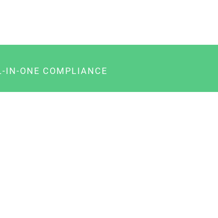
L-IN-ONE COMPLIANCE
gency-Paket für Agenturen
usiness-Paket für Unternehmer