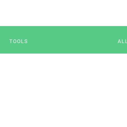
TOOLS
AL
Datenschutz Generator
A
Impressum Generator
B
Datenschutz Manager
Consent Manager
Content Marketing Manager
NewsAI WordPress Plugin