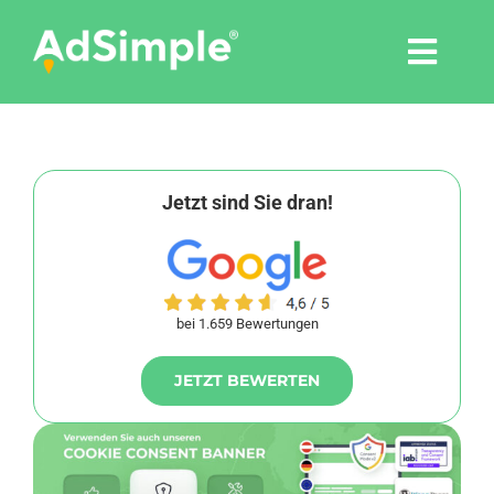
Skip
to
Togg
content
Navi
Leistungen
Tools
Jetzt sind Sie dran!
Pressemitteilungen
bei 1.659 Bewertungen
Shop
JETZT BEWERTEN
Agentur
Blog