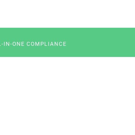
L-IN-ONE COMPLIANCE
gency-Paket für Agenturen
usiness-Paket für Unternehmer