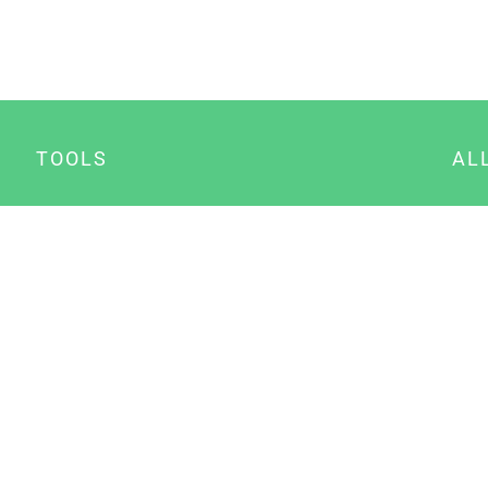
TOOLS
AL
Datenschutz Generator
A
Impressum Generator
B
Datenschutz Manager
Consent Manager
Content Marketing Manager
NewsAI WordPress Plugin