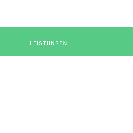
LEISTUNGEN
Online Marketing
Content Marketing
Content Marketing Abos
Content Marketing für Ärzte
Suchmaschinenoptimierung
Social Media Marketing