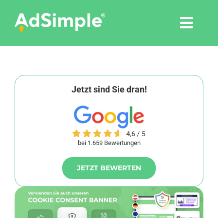
Skip
to
Togg
content
Navi
Leistungen
Tools
Jetzt sind Sie dran!
Pressemitteilungen
bei 1.659 Bewertungen
Shop
JETZT BEWERTEN
Agentur
Blog