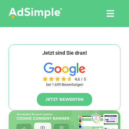
Skip
to
Togg
content
Navi
Leistungen
Tools
Jetzt sind Sie dran!
Pressemitteilungen
bei 1.659 Bewertungen
Shop
JETZT BEWERTEN
Agentur
Blog