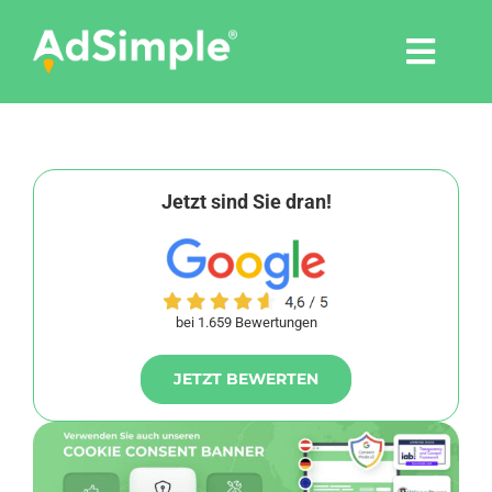
Skip
to
Togg
content
Navi
Leistungen
Tools
Jetzt sind Sie dran!
Pressemitteilungen
bei 1.659 Bewertungen
Shop
JETZT BEWERTEN
Agentur
Blog