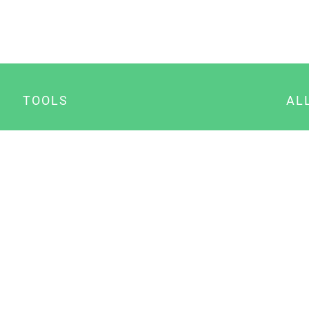
TOOLS
AL
Datenschutz Generator
A
Impressum Generator
B
Datenschutz Manager
Consent Manager
Content Marketing Manager
NewsAI WordPress Plugin