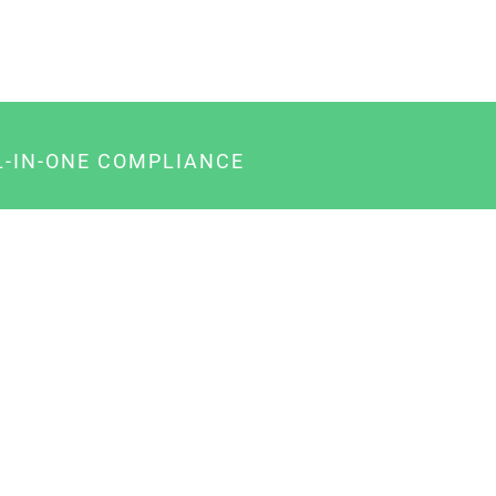
L-IN-ONE COMPLIANCE
gency-Paket für Agenturen
usiness-Paket für Unternehmer