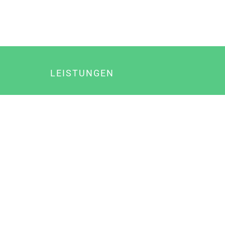
LEISTUNGEN
Online Marketing
Content Marketing
Content Marketing Abos
Content Marketing für Ärzte
Suchmaschinenoptimierung
Social Media Marketing