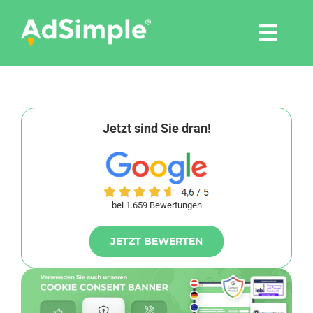
Skip
to
Togg
content
Navi
Leistungen
Tools
Jetzt sind Sie dran!
Pressemitteilungen
bei 1.659 Bewertungen
Shop
JETZT BEWERTEN
Agentur
Blog