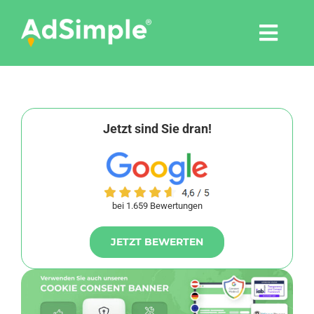
Skip
to
Togg
content
Navi
Leistungen
Tools
Jetzt sind Sie dran!
Pressemitteilungen
bei 1.659 Bewertungen
Shop
JETZT BEWERTEN
Agentur
Blog