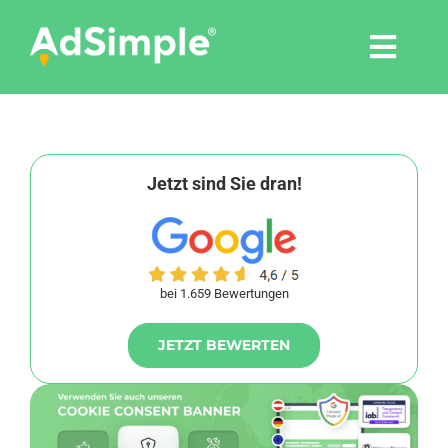
Skip
to
Togg
content
Navi
Leistungen
Tools
Jetzt sind Sie dran!
Pressemitteilungen
bei 1.659 Bewertungen
Shop
JETZT BEWERTEN
Agentur
Blog