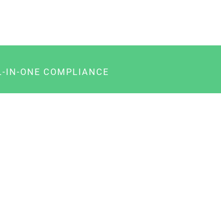
L-IN-ONE COMPLIANCE
gency-Paket für Agenturen
usiness-Paket für Unternehmer