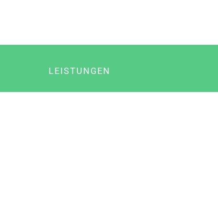
LEISTUNGEN
Online Marketing
Content Marketing
Content Marketing Abos
Content Marketing für Ärzte
Suchmaschinenoptimierung
Social Media Marketing