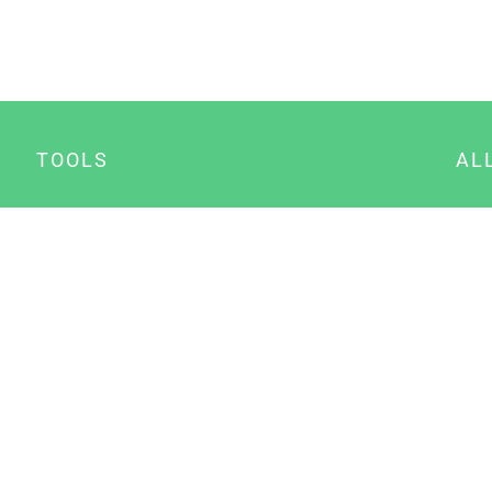
TOOLS
AL
Datenschutz Generator
A
Impressum Generator
B
Datenschutz Manager
Consent Manager
Content Marketing Manager
NewsAI WordPress Plugin