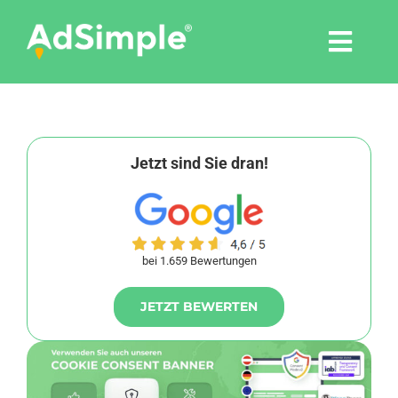
Skip
to
Togg
content
Navi
Leistungen
Tools
Jetzt sind Sie dran!
Pressemitteilungen
bei 1.659 Bewertungen
Shop
JETZT BEWERTEN
Agentur
Blog