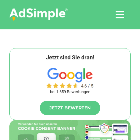
Skip
to
Togg
content
Navi
Leistungen
Tools
Jetzt sind Sie dran!
Pressemitteilungen
bei 1.659 Bewertungen
Shop
JETZT BEWERTEN
Agentur
Blog