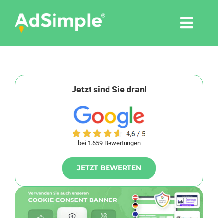
Skip
to
Togg
content
Navi
Leistungen
Tools
Jetzt sind Sie dran!
Pressemitteilungen
bei 1.659 Bewertungen
Shop
JETZT BEWERTEN
Agentur
Blog