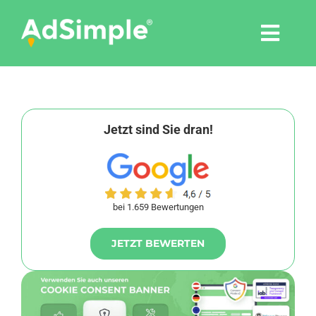
Skip
to
Togg
content
Navi
Leistungen
Tools
Jetzt sind Sie dran!
Pressemitteilungen
bei 1.659 Bewertungen
Shop
JETZT BEWERTEN
Agentur
Blog