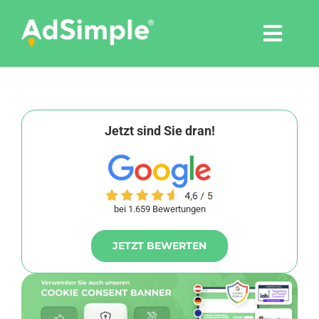
Skip
to
Togg
content
Navi
Leistungen
Tools
Jetzt sind Sie dran!
Pressemitteilungen
bei 1.659 Bewertungen
Shop
JETZT BEWERTEN
Agentur
Blog