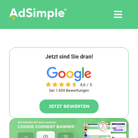
Skip
to
Togg
content
Navi
Leistungen
Tools
Jetzt sind Sie dran!
Pressemitteilungen
bei 1.659 Bewertungen
Shop
JETZT BEWERTEN
Agentur
Blog