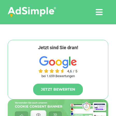
Skip
to
Togg
content
Navi
Leistungen
Tools
Jetzt sind Sie dran!
Pressemitteilungen
bei 1.659 Bewertungen
Shop
JETZT BEWERTEN
Agentur
Blog