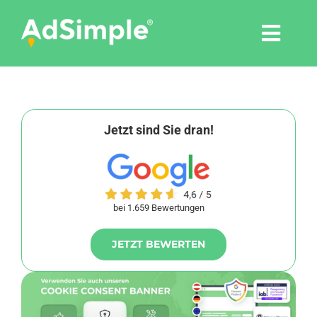
Skip
to
Togg
content
Navi
Leistungen
Tools
Jetzt sind Sie dran!
Pressemitteilungen
bei 1.659 Bewertungen
Shop
JETZT BEWERTEN
Agentur
Blog