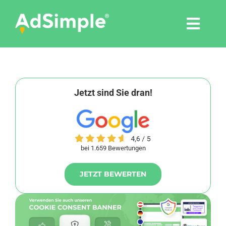
Skip
to
Togg
content
Navi
Leistungen
Tools
Jetzt sind Sie dran!
Pressemitteilungen
bei 1.659 Bewertungen
Shop
JETZT BEWERTEN
Agentur
Blog