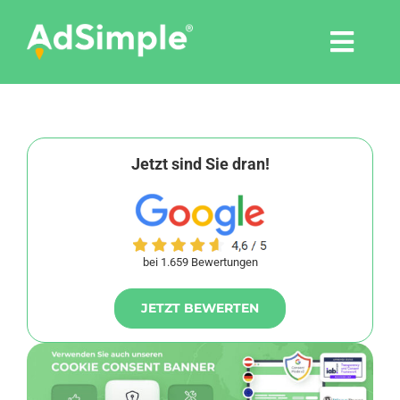
Skip
to
Togg
content
Navi
Leistungen
Tools
Jetzt sind Sie dran!
Pressemitteilungen
bei 1.659 Bewertungen
Shop
JETZT BEWERTEN
Agentur
Blog