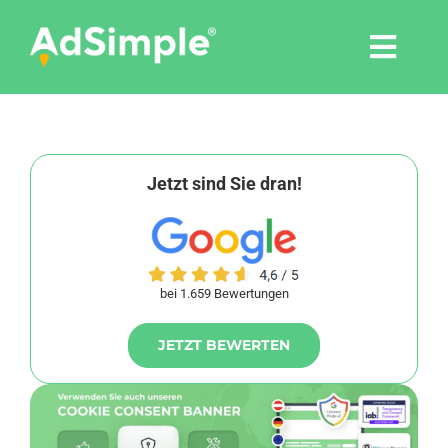
Skip
to
Togg
content
Navi
Leistungen
Tools
Jetzt sind Sie dran!
Pressemitteilungen
bei 1.659 Bewertungen
Shop
JETZT BEWERTEN
Agentur
Blog