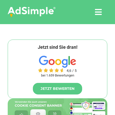
Skip
to
Togg
content
Navi
Leistungen
Tools
Jetzt sind Sie dran!
Pressemitteilungen
bei 1.659 Bewertungen
Shop
JETZT BEWERTEN
Agentur
Blog