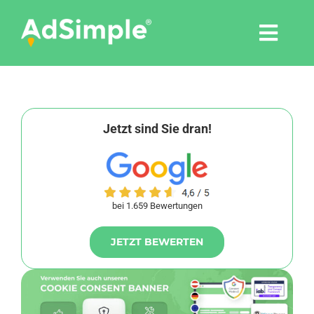
Skip
to
Togg
content
Navi
Leistungen
Tools
Jetzt sind Sie dran!
Pressemitteilungen
bei 1.659 Bewertungen
Shop
JETZT BEWERTEN
Agentur
Blog