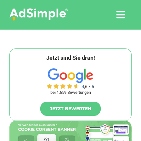
Skip
to
Togg
content
Navi
Leistungen
Tools
Jetzt sind Sie dran!
Pressemitteilungen
bei 1.659 Bewertungen
Shop
JETZT BEWERTEN
Agentur
Blog