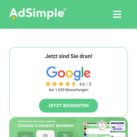
Skip
to
Togg
content
Navi
Leistungen
Tools
Jetzt sind Sie dran!
Pressemitteilungen
bei 1.659 Bewertungen
Shop
JETZT BEWERTEN
Agentur
Blog