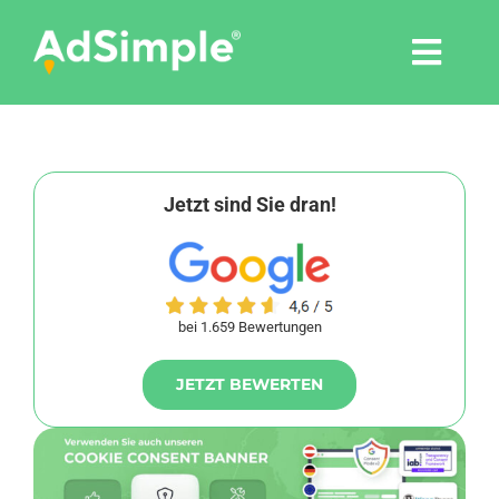
Skip
to
Togg
content
Navi
Leistungen
Tools
Jetzt sind Sie dran!
Pressemitteilungen
bei 1.659 Bewertungen
Shop
JETZT BEWERTEN
Agentur
Blog