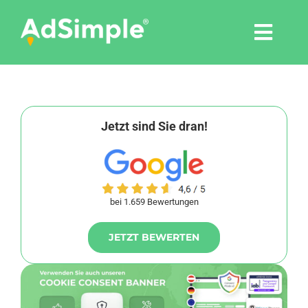
Skip
to
Togg
content
Navi
Leistungen
Tools
Jetzt sind Sie dran!
Pressemitteilungen
bei 1.659 Bewertungen
Shop
JETZT BEWERTEN
Agentur
Blog