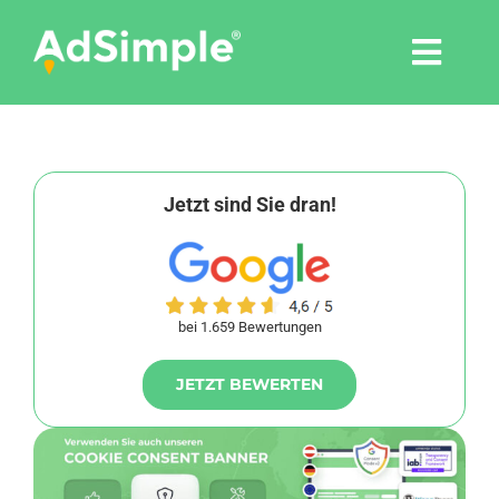
Skip
to
Togg
content
Navi
Leistungen
Tools
Jetzt sind Sie dran!
Pressemitteilungen
bei 1.659 Bewertungen
Shop
JETZT BEWERTEN
Agentur
Blog