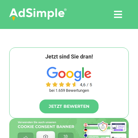
Skip
to
Togg
content
Navi
Leistungen
Tools
Jetzt sind Sie dran!
Pressemitteilungen
bei 1.659 Bewertungen
Shop
JETZT BEWERTEN
Agentur
Blog