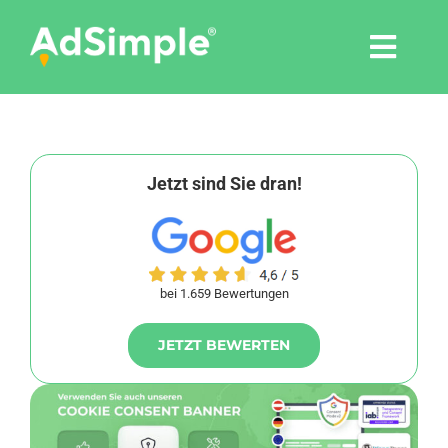
Skip
to
Togg
content
Navi
Leistungen
Tools
Jetzt sind Sie dran!
Pressemitteilungen
bei 1.659 Bewertungen
Shop
JETZT BEWERTEN
Agentur
Blog