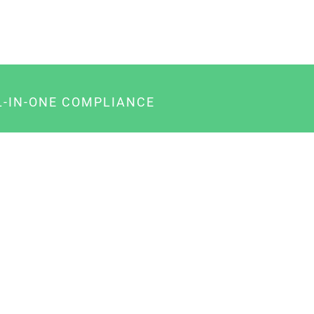
L-IN-ONE COMPLIANCE
gency-Paket für Agenturen
usiness-Paket für Unternehmer