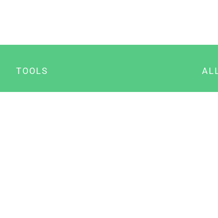
TOOLS
AL
Datenschutz Generator
A
Impressum Generator
B
Datenschutz Manager
Consent Manager
Content Marketing Manager
NewsAI WordPress Plugin