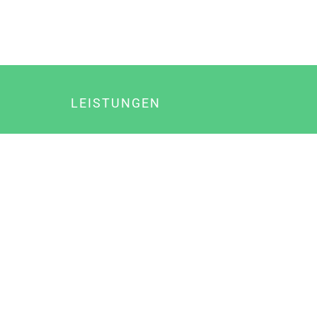
LEISTUNGEN
Online Marketing
Content Marketing
Content Marketing Abos
Content Marketing für Ärzte
Suchmaschinenoptimierung
Social Media Marketing