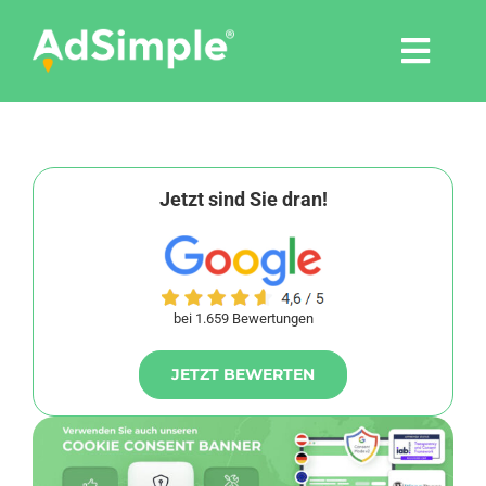
Skip
to
Togg
content
Navi
Leistungen
Tools
Jetzt sind Sie dran!
Pressemitteilungen
bei 1.659 Bewertungen
Shop
JETZT BEWERTEN
Agentur
Blog